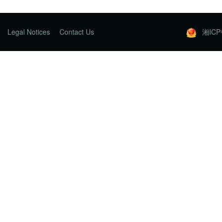
Legal Notices
Contact Us
湘ICP