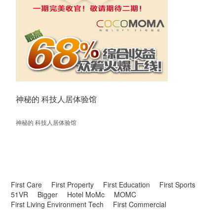
神秘的 科技人居体验馆
神秘的 科技人居体验馆
First Care
First Property
First Education
First Sports
51VR
Bigger
Hotel MoMc
MOMC
First Living Environment Tech
First Commercial