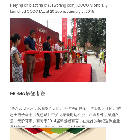
Relying on platform of (51wofang.com), COCO M officially
launched COCO M... at 20:20pm, January 5, 2015
ΜΟΜΛ攀登者说
“眷浮云以太息，顾攀登而无阶。匪徇荣而愉乐，信旧都之可怀。”陈
思王曹子建于《九愁赋》中如此感慨时运不济，命途多舛，身如浮
云，无阶可攀。而对于2014届攀登者而言，在最好的年纪遇到企业
最好的时代，经过一月有余，他们正在拾级而...